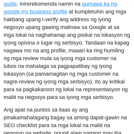
guide
, inirerekomenda namin na
gumawa ka ng
google my business profile
at kumpletuhin ang mga
hakbang upang i-verify ang address ng iyong
negosyo upang gawing malinaw sa Google at sa
mga lokal na naghahanap ang pisikal na lokasyon ng
iyong opisina o lugar ng serbisyo. Tandaan na kapag
nagawa mo na ang profile, maaari ka ring humiling
ng mga review mula sa iyong mga customer na
lubos na mahalaga sa pagpapatibay ng iyong
lokasyon (sa pamamagitan ng mga customer na
nagre-review ng iyong mga serbisyo). Ito ay kritikal
para sa pagkakaroon ng lokal na representasyon ng
maliit na negosyo para sa iyong mga serbisyo.
Ang apat na puntos sa itaas ay ang
pinakamahalagang bagay sa aming dapat-gawin na
SEO checklist para sa mga lokal na maliit na
negosyo na website, ngunit alam naming may iba