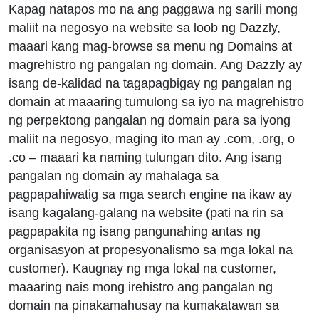
Kapag natapos mo na ang paggawa ng sarili mong
maliit na negosyo na website sa loob ng Dazzly,
maaari kang mag-browse sa menu ng Domains at
magrehistro ng pangalan ng domain. Ang Dazzly ay
isang de-kalidad na tagapagbigay ng pangalan ng
domain at maaaring tumulong sa iyo na magrehistro
ng perpektong pangalan ng domain para sa iyong
maliit na negosyo, maging ito man ay .com, .org, o
.co – maaari ka naming tulungan dito. Ang isang
pangalan ng domain ay mahalaga sa
pagpapahiwatig sa mga search engine na ikaw ay
isang kagalang-galang na website (pati na rin sa
pagpapakita ng isang pangunahing antas ng
organisasyon at propesyonalismo sa mga lokal na
customer). Kaugnay ng mga lokal na customer,
maaaring nais mong irehistro ang pangalan ng
domain na pinakamahusay na kumakatawan sa