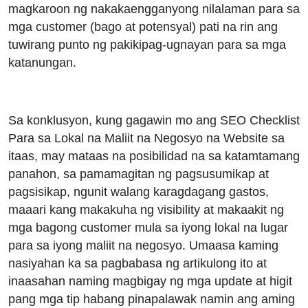
magkaroon ng nakakaengganyong nilalaman para sa
mga customer (bago at potensyal) pati na rin ang
tuwirang punto ng pakikipag-ugnayan para sa mga
katanungan.
Sa konklusyon, kung gagawin mo ang SEO Checklist
Para sa Lokal na Maliit na Negosyo na Website sa
itaas, may mataas na posibilidad na sa katamtamang
panahon, sa pamamagitan ng pagsusumikap at
pagsisikap, ngunit walang karagdagang gastos,
maaari kang makakuha ng visibility at makaakit ng
mga bagong customer mula sa iyong lokal na lugar
para sa iyong maliit na negosyo. Umaasa kaming
nasiyahan ka sa pagbabasa ng artikulong ito at
inaasahan naming magbigay ng mga update at higit
pang mga tip habang pinapalawak namin ang aming