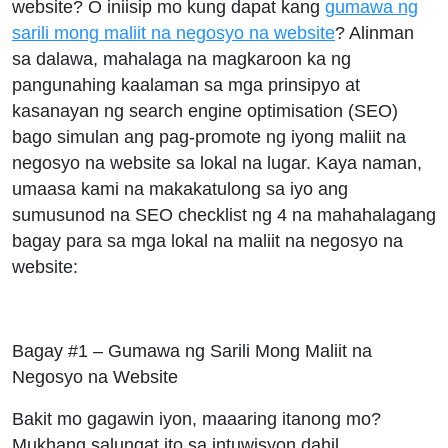
website? O iniisip mo kung dapat kang
gumawa ng
sarili mong maliit na negosyo na website
? Alinman
sa dalawa, mahalaga na magkaroon ka ng
pangunahing kaalaman sa mga prinsipyo at
kasanayan ng search engine optimisation (SEO)
bago simulan ang pag-promote ng iyong maliit na
negosyo na website sa lokal na lugar. Kaya naman,
umaasa kami na makakatulong sa iyo ang
sumusunod na SEO checklist ng 4 na mahahalagang
bagay para sa mga lokal na maliit na negosyo na
website:
Bagay #1 – Gumawa ng Sarili Mong Maliit na
Negosyo na Website
Bakit mo gagawin iyon, maaaring itanong mo?
Mukhang salungat ito sa intuwisyon dahil