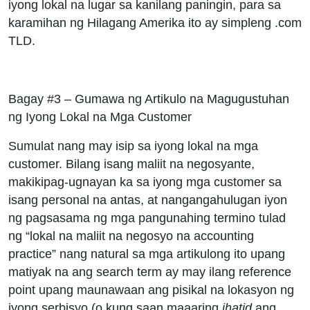
iyong lokal na lugar sa kanilang paningin, para sa
karamihan ng Hilagang Amerika ito ay simpleng .com
TLD.
Bagay #3 – Gumawa ng Artikulo na Magugustuhan
ng Iyong Lokal na Mga Customer
Sumulat nang may isip sa iyong lokal na mga
customer. Bilang isang maliit na negosyante,
makikipag-ugnayan ka sa iyong mga customer sa
isang personal na antas, at nangangahulugan iyon
ng pagsasama ng mga pangunahing termino tulad
ng “lokal na maliit na negosyo na accounting
practice” nang natural sa mga artikulong ito upang
matiyak na ang search term ay may ilang reference
point upang maunawaan ang pisikal na lokasyon ng
iyong serbisyo (o kung saan maaaring
ihatid
ang