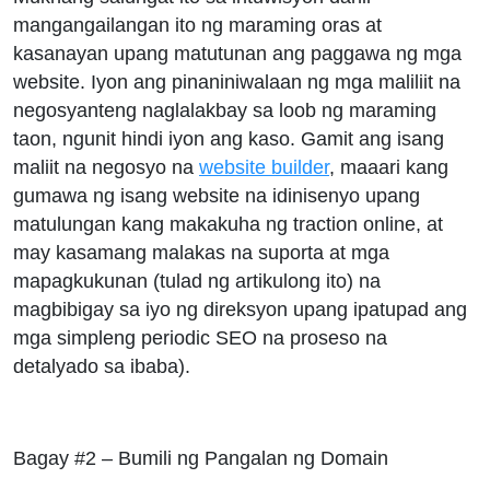
mangangailangan ito ng maraming oras at
kasanayan upang matutunan ang paggawa ng mga
website. Iyon ang pinaniniwalaan ng mga maliliit na
negosyanteng naglalakbay sa loob ng maraming
taon, ngunit hindi iyon ang kaso. Gamit ang isang
maliit na negosyo na
website builder
, maaari kang
gumawa ng isang website na idinisenyo upang
matulungan kang makakuha ng traction online, at
may kasamang malakas na suporta at mga
mapagkukunan (tulad ng artikulong ito) na
magbibigay sa iyo ng direksyon upang ipatupad ang
mga simpleng periodic SEO na proseso na
detalyado sa ibaba).
Bagay #2 – Bumili ng Pangalan ng Domain