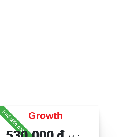
ẵn sàng
th khi bạn
 công cụ
Phổ biến nhất
Growth
530.000 ₫