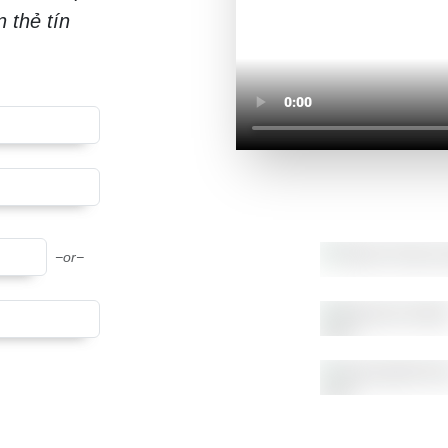
 thẻ tín
−or−