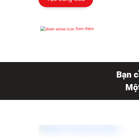
Xem thêm
Bạn c
Một