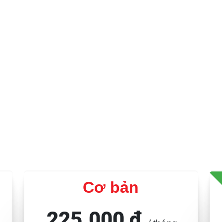
u miễn phí, xuất bản khi bạn s
 web miễn phí, sau đó chọn Starter hoặc Grow
g ra mắt với tên miền riêng, hosting, hỗ trợ và
SEO.
Cơ bản
225.000 ₫