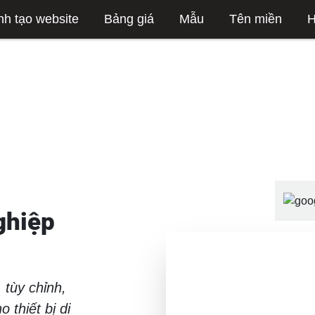
nh tạo website
Bảng giá
Mẫu
Tên miền
H
ghiệp
 tùy chỉnh,
 thiết bị di