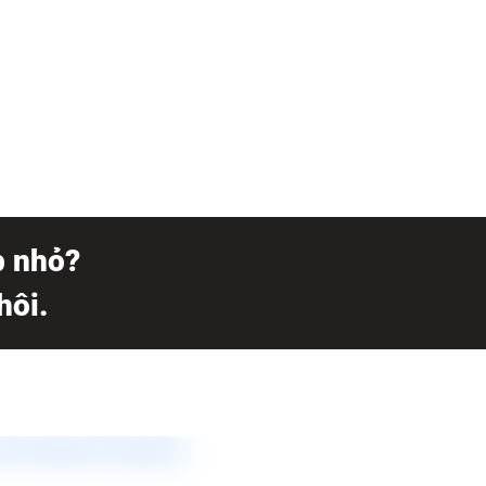
p nhỏ?
hôi.