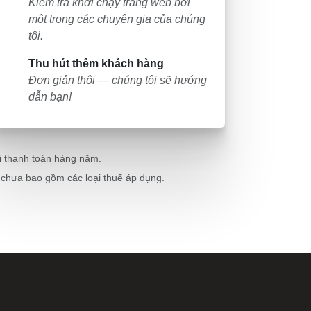
Kiểm tra khởi chạy trang web bởi
một trong các chuyên gia của chúng
tôi.
Thu hút thêm khách hàng
 bạn quyết định
Đơn giản thôi — chúng tôi sẽ hướng
Growth của chúng
dẫn bạn!
n miền, bạn có
hi thanh toán hàng năm.
ear
(
được MIỄN
sẽ là một trang
 chưa bao gồm các loại thuế áp dụng.
úp bạn thu hút
bạn vào hợp
ngay cả với
trên
để bắt đầu.