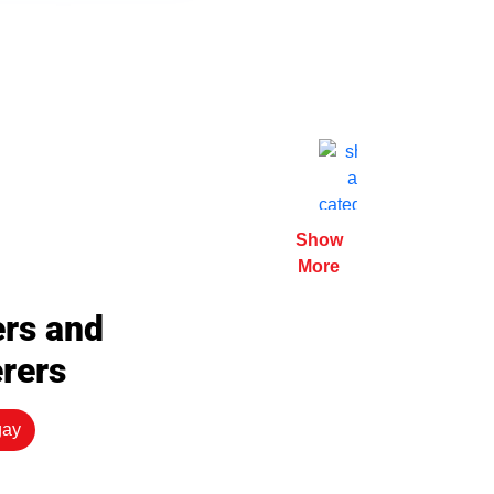
Show
More
ers and
erers
gay