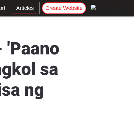
rt
Articles
Create Website
- 'Paano
ngkol sa
isa ng