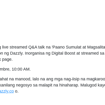
 live streamed Q&A talk na 'Paano Sumulat at Magsalita
n ng Dazzly. Inorganisa ng Digital Boost at streamed s
k page.
embre, 10:00 AM.
ahat na manood, lalo na ang mga nag-iisip na magkaroo
 kanilang negosyo sa malapit na hinaharap. Malugod k
zzly.co
o.