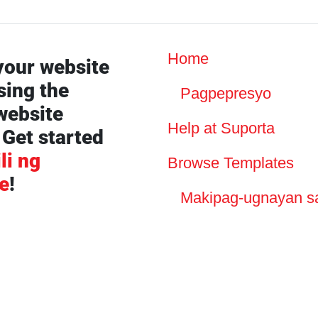
Home
your website
sing the
Pagpepresyo
website
Help at Suporta
 Get started
li ng
Browse Templates
e
!
Makipag-ugnayan s