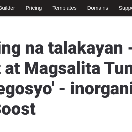
Builder
Pricing
Templates
Domains
Suppo
ng na talakayan 
 at Magsalita Tu
egosyo' - inorgan
Boost