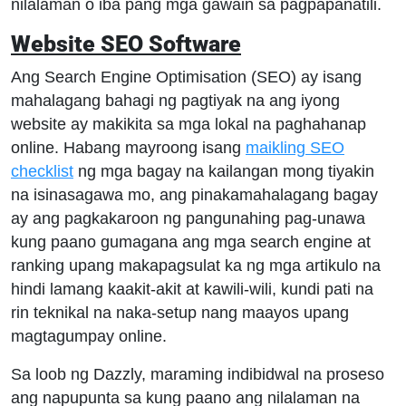
nilalaman o iba pang mga gawain sa pagpapanatili.
Website SEO Software
Ang Search Engine Optimisation (SEO) ay isang
mahalagang bahagi ng pagtiyak na ang iyong
website ay makikita sa mga lokal na paghahanap
online. Habang mayroong isang
maikling SEO
checklist
ng mga bagay na kailangan mong tiyakin
na isinasagawa mo, ang pinakamahalagang bagay
ay ang pagkakaroon ng pangunahing pag-unawa
kung paano gumagana ang mga search engine at
ranking upang makapagsulat ka ng mga artikulo na
hindi lamang kaakit-akit at kawili-wili, kundi pati na
rin teknikal na naka-setup nang maayos upang
magtagumpay online.
Sa loob ng Dazzly, maraming indibidwal na proseso
ang napupunta sa kung paano ang nilalaman na