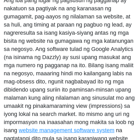
Ang iba pang lugar ng pagsusuri ng pagganap ay
nakatuon sa pagtiyak na ang karanasan ng
gumagamit, pag-aayos ng nilalaman sa website, at
sa huli, ang timing at paraan ng pagbuo ng lead, ay
nagreresulta sa isang kasiya-siyang antas ng mga
bisita ng website na gumagawa ng mga katanungan
sa negosyo. Ang software tulad ng Google Analytics
(na isinama ng Dazzly) ay susi upang masukat ang
mga numero ng pagganap na ito. Bilang isang maliit
na negosyo, maaaring hindi mo kailangang labis na
mag-obsess dito, ngunit nagbabayad ito ng mga
dibidendo upang suriin ito paminsan-minsan upang
malaman kung aling nilalaman ang sinusulat mo ang
umaakit ng pinakamaraming view (impressions) sa
iyong lokal na search market. Ito mismo ang uri ng
impormasyon na inaasahan mong makita sa loob ng
isang
website management software system
na
nagtatangi dito mula sa isang karaniwang website