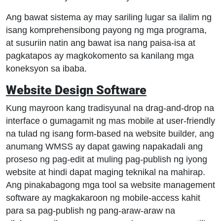
Ang bawat sistema ay may sariling lugar sa ilalim ng
isang komprehensibong payong ng mga programa,
at susuriin natin ang bawat isa nang paisa-isa at
pagkatapos ay magkokomento sa kanilang mga
koneksyon sa ibaba.
Website Design Software
Kung mayroon kang tradisyunal na drag-and-drop na
interface o gumagamit ng mas mobile at user-friendly
na tulad ng isang form-based na website builder, ang
anumang WMSS ay dapat gawing napakadali ang
proseso ng pag-edit at muling pag-publish ng iyong
website at hindi dapat maging teknikal na mahirap.
Ang pinakabagong mga tool sa website management
software ay magkakaroon ng mobile-access kahit
para sa pag-publish ng pang-araw-araw na