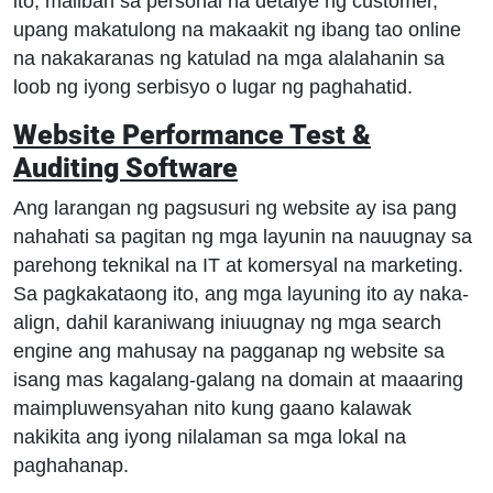
ito, maliban sa personal na detalye ng customer,
upang makatulong na makaakit ng ibang tao online
na nakakaranas ng katulad na mga alalahanin sa
loob ng iyong serbisyo o lugar ng paghahatid.
Website Performance Test &
Auditing Software
Ang larangan ng pagsusuri ng website ay isa pang
nahahati sa pagitan ng mga layunin na nauugnay sa
parehong teknikal na IT at komersyal na marketing.
Sa pagkakataong ito, ang mga layuning ito ay naka-
align, dahil karaniwang iniuugnay ng mga search
engine ang mahusay na pagganap ng website sa
isang mas kagalang-galang na domain at maaaring
maimpluwensyahan nito kung gaano kalawak
nakikita ang iyong nilalaman sa mga lokal na
paghahanap.