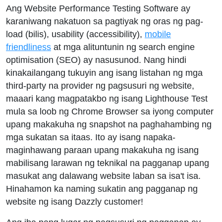
Ang Website Performance Testing Software ay
karaniwang nakatuon sa pagtiyak ng oras ng pag-
load (bilis), usability (accessibility),
mobile
friendliness
at mga alituntunin ng search engine
optimisation (SEO) ay nasusunod. Nang hindi
kinakailangang tukuyin ang isang listahan ng mga
third-party na provider ng pagsusuri ng website,
maaari kang magpatakbo ng isang Lighthouse Test
mula sa loob ng Chrome Browser sa iyong computer
upang makakuha ng snapshot na paghahambing ng
mga sukatan sa itaas. Ito ay isang napaka-
maginhawang paraan upang makakuha ng isang
mabilisang larawan ng teknikal na pagganap upang
masukat ang dalawang website laban sa isa't isa.
Hinahamon ka naming sukatin ang pagganap ng
website ng isang Dazzly customer!