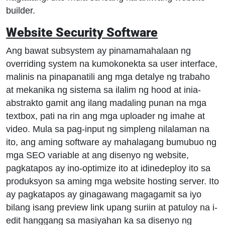
builder.
Website Security Software
Ang bawat subsystem ay pinamamahalaan ng
overriding system na kumokonekta sa user interface,
malinis na pinapanatili ang mga detalye ng trabaho
at mekanika ng sistema sa ilalim ng hood at inia-
abstrakto gamit ang ilang madaling punan na mga
textbox, pati na rin ang mga uploader ng imahe at
video. Mula sa pag-input ng simpleng nilalaman na
ito, ang aming software ay mahalagang bumubuo ng
mga SEO variable at ang disenyo ng website,
pagkatapos ay ino-optimize ito at idinedeploy ito sa
produksyon sa aming mga website hosting server. Ito
ay pagkatapos ay ginagawang magagamit sa iyo
bilang isang preview link upang suriin at patuloy na i-
edit hanggang sa masiyahan ka sa disenyo ng