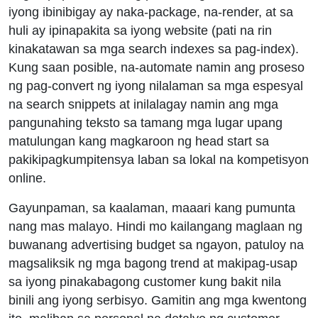
iyong ibinibigay ay naka-package, na-render, at sa
huli ay ipinapakita sa iyong website (pati na rin
kinakatawan sa mga search indexes sa pag-index).
Kung saan posible, na-automate namin ang proseso
ng pag-convert ng iyong nilalaman sa mga espesyal
na search snippets at inilalagay namin ang mga
pangunahing teksto sa tamang mga lugar upang
matulungan kang magkaroon ng head start sa
pakikipagkumpitensya laban sa lokal na kompetisyon
online.
Gayunpaman, sa kaalaman, maaari kang pumunta
nang mas malayo. Hindi mo kailangang maglaan ng
buwanang advertising budget sa ngayon, patuloy na
magsaliksik ng mga bagong trend at makipag-usap
sa iyong pinakabagong customer kung bakit nila
binili ang iyong serbisyo. Gamitin ang mga kwentong