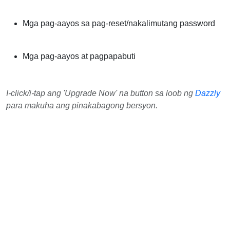
Mga pag-aayos sa pag-reset/nakalimutang password
Mga pag-aayos at pagpapabuti
I-click/i-tap ang 'Upgrade Now' na button sa loob ng
Dazzly
para makuha ang pinakabagong bersyon.