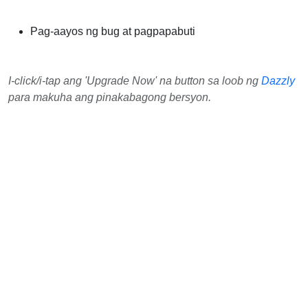
Pag-aayos ng bug at pagpapabuti
I-click/i-tap ang 'Upgrade Now' na button sa loob ng
Dazzly
para makuha ang pinakabagong bersyon.