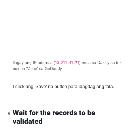
Ilagay ang IP address (
) mula sa Dazzly sa text
13.211.41.71
box na 'Value' sa GoDaddy.
I-click ang 'Save' na button para idagdag ang tala.
Wait for the records to be
validated