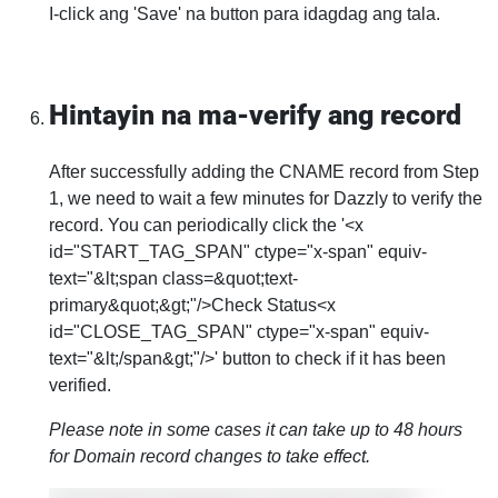
I-click ang 'Save' na button para idagdag ang tala.
Hintayin na ma-verify ang record
After successfully adding the CNAME record from Step
1, we need to wait a few minutes for Dazzly to verify the
record. You can periodically click the '<x
id="START_TAG_SPAN" ctype="x-span" equiv-
text="&lt;span class=&quot;text-
primary&quot;&gt;"/>Check Status<x
id="CLOSE_TAG_SPAN" ctype="x-span" equiv-
text="&lt;/span&gt;"/>' button to check if it has been
verified.
Please note in some cases it can take up to 48 hours
for Domain record changes to take effect.