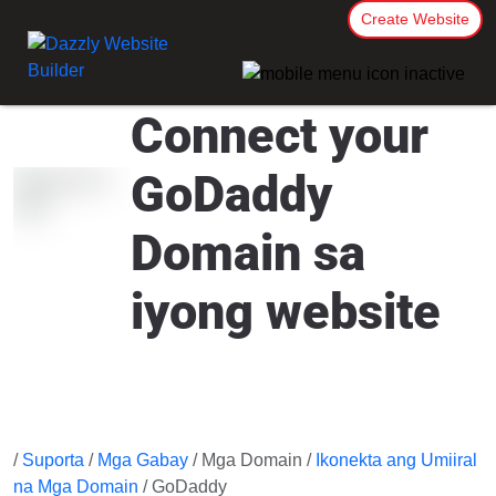
Create Website
Connect your
GoDaddy
Domain sa
iyong website
/
Suporta
/
Mga Gabay
/ Mga Domain /
Ikonekta ang Umiiral
na Mga Domain
/ GoDaddy