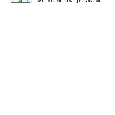
sa suporta
at susuriin namin ito nang mas mabuti.