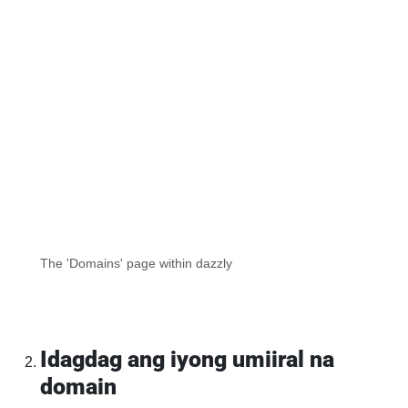
The 'Domains' page within dazzly
Idagdag ang iyong umiiral na
domain