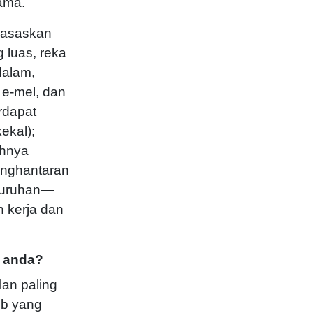
ama.
rasaskan
 luas, reka
dalam,
 e-mel, dan
rdapat
ekal);
ohnya
enghantaran
eluruhan—
 kerja dan
k anda?
lan paling
b yang