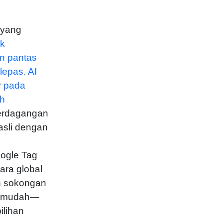
 yang
uk
n pantas
lepas. AI
r pada
ih
perdagangan
asli dengan
oogle Tag
ra global
n sokongan
 mudah—
lihan