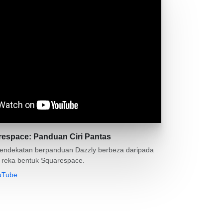
respace: Panduan Ciri Pantas
pendekatan berpanduan Dazzly berbeza daripada
n reka bentuk Squarespace.
ouTube