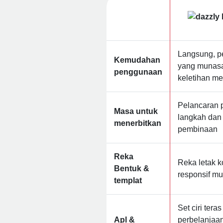
Langsung, pe
Kemudahan
yang munas
penggunaan
keletihan m
Pelancaran 
Masa untuk
langkah dan 
menerbitkan
pembinaan
Reka
Reka letak k
Bentuk &
responsif mu
templat
Set ciri ter
Apl &
perbelanjaa