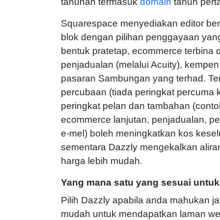
tahunan termasuk
domain
tahun pert
Squarespace menyediakan editor be
blok dengan pilihan penggayaan yang
bentuk pratetap, ecommerce terbina 
penjadualan (melalui Acuity), kempen
pasaran Sambungan yang terhad. Te
percubaan (tiada peringkat percuma k
peringkat pelan dan tambahan (cont
ecommerce lanjutan, penjadualan, p
e-mel) boleh meningkatkan kos kes
sementara Dazzly mengekalkan aliran
harga lebih mudah.
Yang mana satu yang sesuai untu
Pilih Dazzly apabila anda mahukan ja
mudah untuk mendapatkan laman we