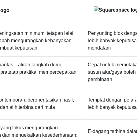
ningkatan minimum; tetapan lalai
Penyunting blok denga
abah mengurangkan kebanyakan
lebih banyak keputusa
embuat keputusan
mendalam
pantas—aliran langkah demi
Cepat untuk memulakan
pratetap praktikal mempercepatkan
susun atur/gaya bole
pembinaan
ontemporari, berorientasikan hasil;
Templat dengan pelar
dah alih terbina dari mula
lebih banyak keputusa
as yang fokus mengurangkan
E-dagang terbina dala
n dan mengekalkan kesederhanaan;