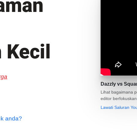
aman
 Kecil
rga
Dazzly vs Squa
Lihat bagaimana 
editor berfokuska
Lawati Saluran Y
uk anda?