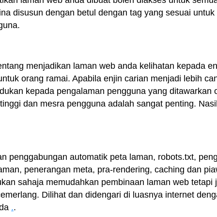
tikan laman web anda dibuat boleh diakses untuk semua
a disusun dengan betul dengan tag yang sesuai untu
guna.
ntang menjadikan laman web anda kelihatan kepada enji
untuk orang ramai. Apabila enjin carian menjadi lebih c
udukan kepada pengalaman pengguna yang ditawarkan 
i tinggi dan mesra pengguna adalah sangat penting. Nasi
 penggabungan automatik peta laman, robots.txt, peng
halaman, penerangan meta, pra-rendering, caching dan p
i bukan sahaja memudahkan pembinaan laman web tetapi
emerlang. Dilihat dan didengari di luasnya internet de
nda
.
.