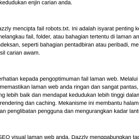
kedudukan enjin carian anda.
y mencipta fail robots.txt. Ini adalah isyarat penting k
langkau fail, folder, atau bahagian tertentu di laman a
deksan, seperti bahagian pentadbiran atau peribadi, 
sil carian awam.
rhatian kepada pengoptimuman fail laman web. Melalui
y memastikan laman web anda ringan dan sangat panta
lebih baik dan mendapat kedudukan lebih tinggi dalam h
-rendering dan caching. Mekanisme ini membantu hala
an penglibatan pengguna dan mengurangkan kadar lant
SEO visual laman web anda, Dazzly menggabungkan tag a