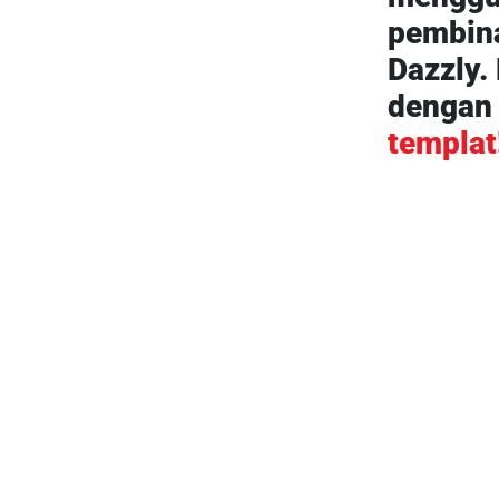
pembin
Dazzly.
denga
templat