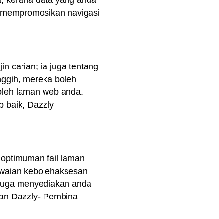
, kerana data yang anda
k mempromosikan navigasi
n carian; ia juga tentang
anggih, mereka boleh
oleh laman web anda.
b baik, Dazzly
optimuman fail laman
iawaian kebolehaksesan
 juga menyediakan anda
ngan Dazzly- Pembina