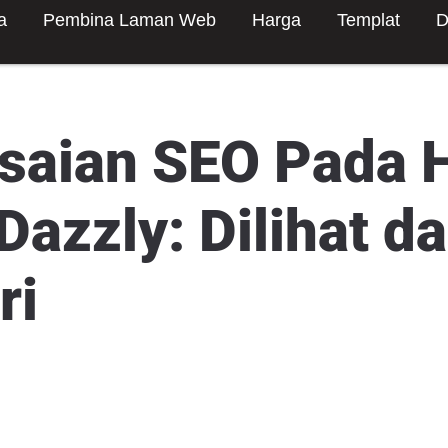
a
Pembina Laman Web
Harga
Templat
D
saian SEO Pada 
azzly: Dilihat d
ri