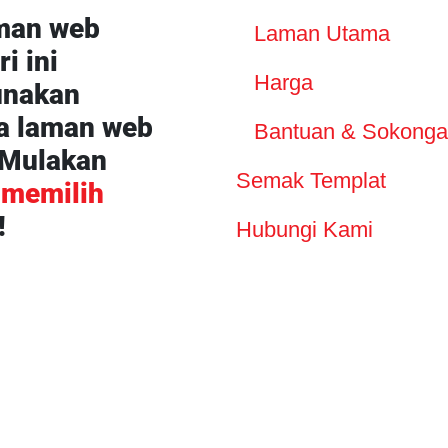
man web
Laman Utama
i ini
Harga
nakan
a laman web
Bantuan & Sokong
 Mulakan
Semak Templat
n
memilih
!
Hubungi Kami