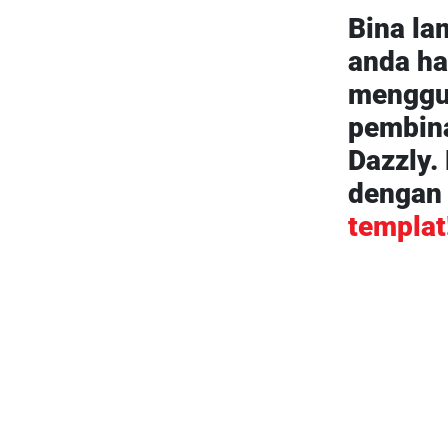
Bina la
anda har
menggu
pembin
Dazzly.
denga
templat