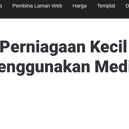
a
Pembina Laman Web
Harga
Templat
D
Perniagaan Kecil
enggunakan Med