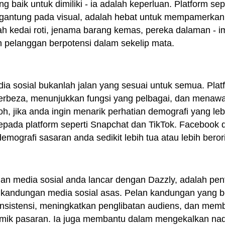
 baik untuk dimiliki - ia adalah keperluan. Platform se
ergantung pada visual, adalah hebat untuk mempamerkan
 kedai roti, jenama barang kemas, pereka dalaman - im
an pelanggan berpotensi dalam sekelip mata.
a sosial bukanlah jalan yang sesuai untuk semua. Plat
erbeza, menunjukkan fungsi yang pelbagai, dan menawa
oh, jika anda ingin menarik perhatian demografi yang l
ada platform seperti Snapchat dan TikTok. Facebook d
demografi sasaran anda sedikit lebih tua atau lebih beror
an media sosial anda lancar dengan Dazzly, adalah pen
andungan media sosial asas. Pelan kandungan yang be
sistensi, meningkatkan penglibatan audiens, dan mem
amik pasaran. Ia juga membantu dalam mengekalkan na