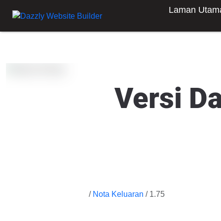
Laman Utam
Versi D
/
Nota Keluaran
/ 1.75