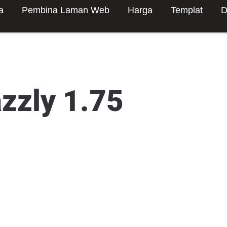
a
Pembina Laman Web
Harga
Templat
D
azzly 1.75