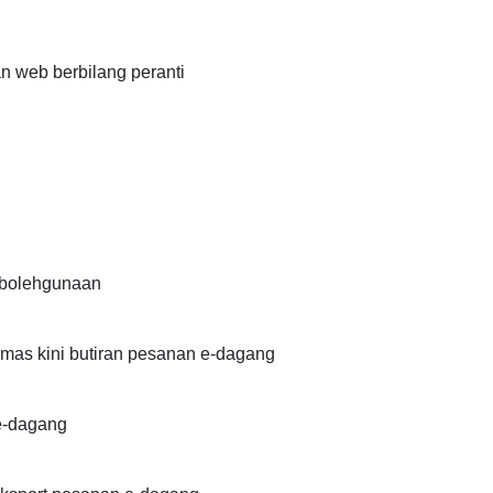
n web berbilang peranti
ebolehgunaan
as kini butiran pesanan e-dagang
e-dagang