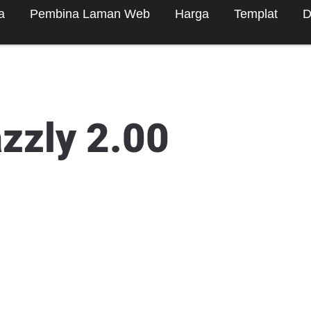
a
Pembina Laman Web
Harga
Templat
D
azzly 2.00