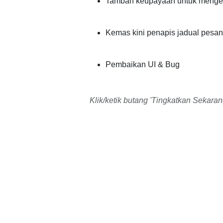
Tambah keupayaan untuk menge
Kemas kini penapis jadual pesa
Pembaikan UI & Bug
Klik/ketik butang 'Tingkatkan Sekara