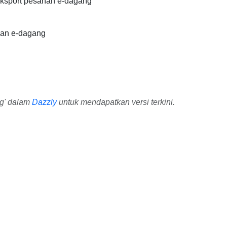
ksport pesanan e-dagang
nan e-dagang
ng' dalam
Dazzly
untuk mendapatkan versi terkini.