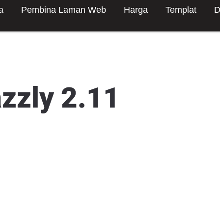
a
Pembina Laman Web
Harga
Templat
D
azzly 2.11