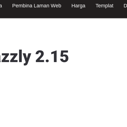
a
Pembina Laman Web
Harga
Templat
D
azzly 2.15