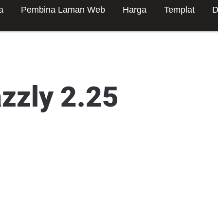
a
Pembina Laman Web
Harga
Templat
D
azzly 2.25