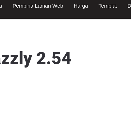
a
Pembina Laman Web
Harga
Templat
D
azzly 2.54