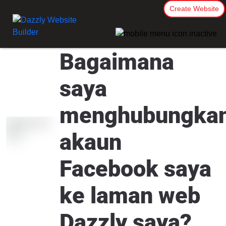
Create Website
Bagaimana
saya
menghubungka
akaun
Facebook saya
ke laman web
Dazzly saya?