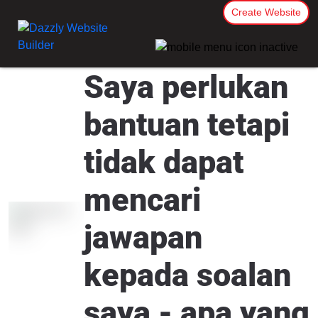
Create Website
Saya perlukan
bantuan tetapi
tidak dapat
mencari
jawapan
kepada soalan
saya - apa yang