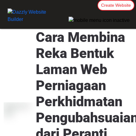
Create Website
Cara Membina
Reka Bentuk
Laman Web
Perniagaan
Perkhidmatan
Pengubahsuaia
dari Peranti