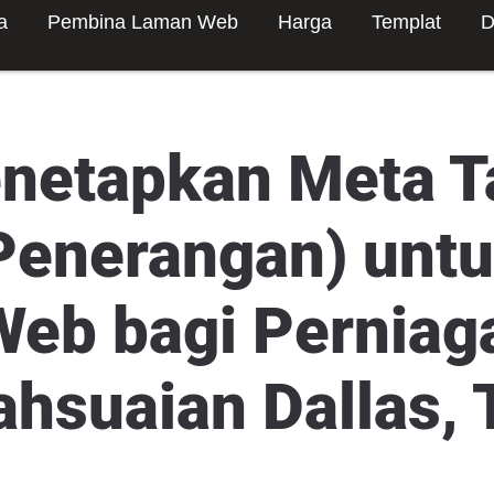
a
Pembina Laman Web
Harga
Templat
D
netapkan Meta T
 Penerangan) unt
eb bagi Perniag
hsuaian Dallas, 