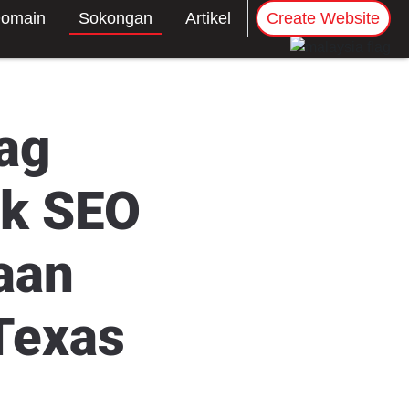
omain
Sokongan
Artikel
Create Website
ag
uk SEO
aan
Texas