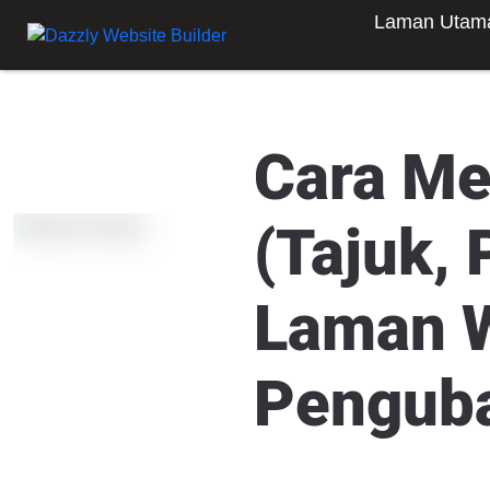
Laman Utam
Cara Me
(Tajuk,
Laman W
Penguba