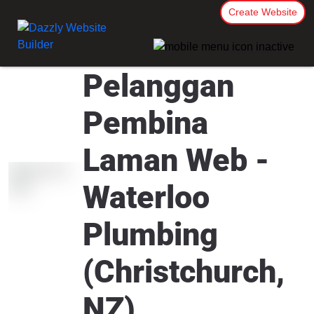
Create Website
Pelanggan
Pembina
Laman Web -
Waterloo
Plumbing
(Christchurch,
NZ)