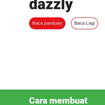
dazzly
Baca panduan
Baca Lagi
Cara membuat