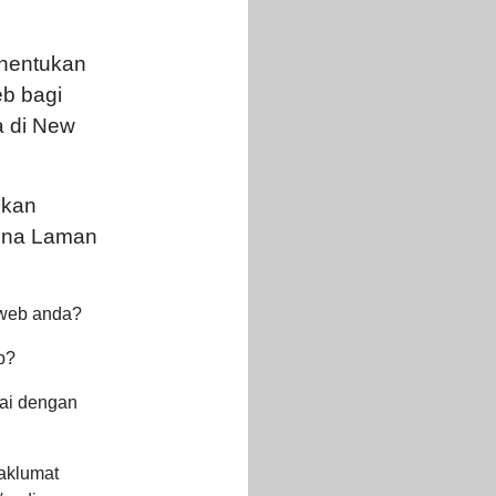
nentukan
eb bagi
a di New
ukan
ina Laman
 web anda?
b?
ai dengan
aklumat