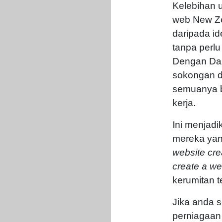
Kelebihan
web New Ze
daripada i
tanpa perlu
Dengan Daz
sokongan d
semuanya b
kerja.
Ini menjadi
mereka ya
website cre
create a we
kerumitan t
Jika anda s
perniagaan 