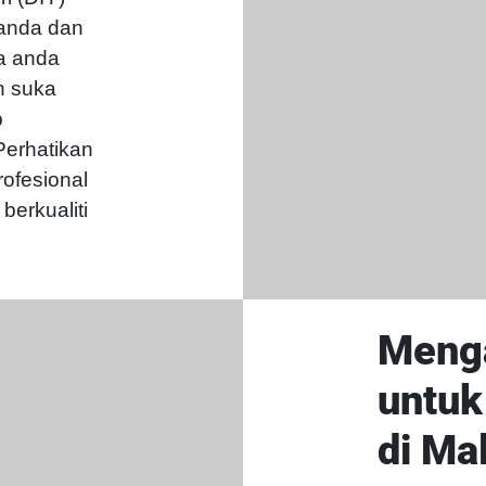
anda dan
a anda
h suka
b
Perhatikan
ofesional
berkualiti
Menga
untuk
di Ma