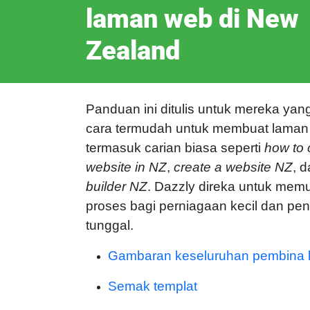
laman web di New
Zealand
Panduan ini ditulis untuk mereka yan
cara termudah untuk membuat laman 
termasuk carian biasa seperti
how to 
website in NZ
,
create a website NZ
, 
builder NZ
. Dazzly direka untuk me
proses bagi perniagaan kecil dan pe
tunggal.
Gambaran keseluruhan pembina
Semak templat