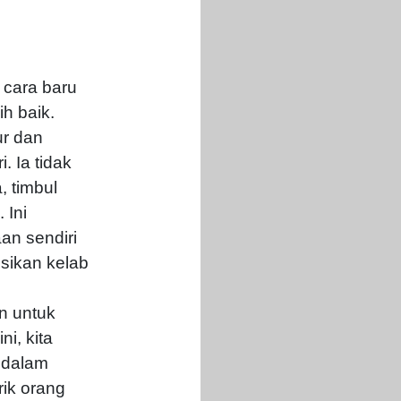
 cara baru
h baik.
ur dan
. Ia tidak
, timbul
 Ini
an sendiri
sikan kelab
n untuk
i, kita
 dalam
rik orang