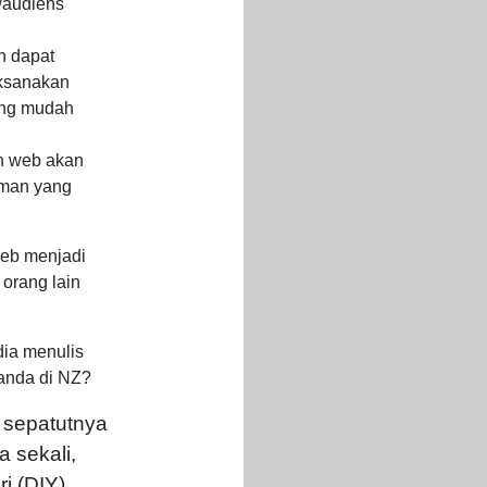
/audiens
n dapat
ksanakan
ang mudah
an web akan
aman yang
eb menjadi
orang lain
ia menulis
 anda di NZ?
 sepatutnya
 sekali,
i (DIY)