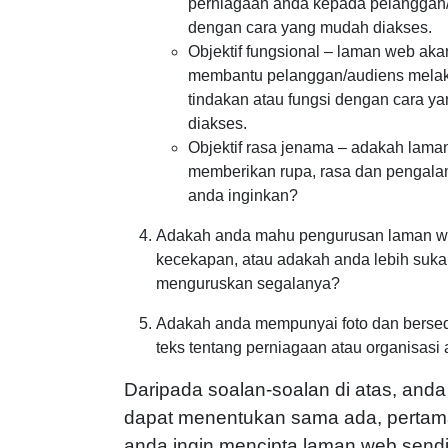
perniagaan anda kepada pelanggan
dengan cara yang mudah diakses.
Objektif fungsional – laman web aka
membantu pelanggan/audiens mela
tindakan atau fungsi dengan cara y
diakses.
Objektif rasa jenama – adakah lam
memberikan rupa, rasa dan pengal
anda inginkan?
Adakah anda mahu pengurusan laman w
kecekapan, atau adakah anda lebih suka 
menguruskan segalanya?
Adakah anda mempunyai foto dan bersed
teks tentang perniagaan atau organisasi
Daripada soalan-soalan di atas, anda
dapat menentukan sama ada, pertama
anda ingin mencipta laman web sendir