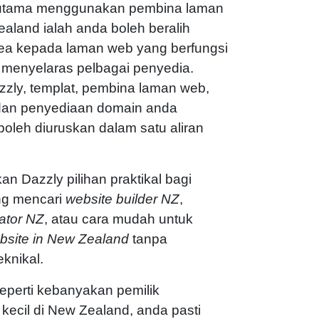
 utama menggunakan pembina laman
aland ialah anda boleh beralih
dea kepada laman web yang berfungsi
 menyelaras pelbagai penyedia.
zly, templat, pembina laman web,
an penyediaan domain anda
oleh diuruskan dalam satu aliran
kan Dazzly pilihan praktikal bagi
ng mencari
website builder NZ
,
ator NZ
, atau cara mudah untuk
bsite in New Zealand
tanpa
eknikal.
eperti kebanyakan pemilik
kecil di New Zealand, anda pasti