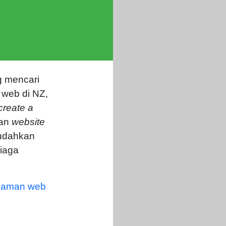
g mencari
web di NZ,
create a
dan
website
mudahkan
niaga
 laman web