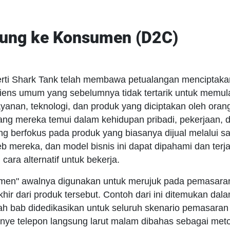
sung ke Konsumen (D2C)
seperti Shark Tank telah membawa petualangan mencipt
diens umum yang sebelumnya tidak tertarik untuk memula
ayanan, teknologi, dan produk yang diciptakan oleh oran
g mereka temui dalam kehidupan pribadi, pekerjaan, dan
 berfokus pada produk yang biasanya dijual melalui sa
b mereka, dan model bisnis ini dapat dipahami dan terja
cara alternatif untuk bekerja.
sumen" awalnya digunakan untuk merujuk pada pemasara
ir dari produk tersebut. Contoh dari ini ditemukan dal
ah bab didedikasikan untuk seluruh skenario pemasaran i
nye telepon langsung larut malam dibahas sebagai met