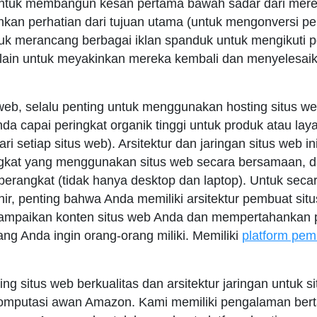
untuk membangun kesan pertama bawah sadar dari merek
hkan perhatian dari tujuan utama (untuk mengonversi pe
tuk merancang berbagai iklan spanduk untuk mengikuti 
 lain untuk meyakinkan mereka kembali dan menyelesa
web, selalu penting untuk menggunakan hosting situs web
da capai peringkat organik tinggi untuk produk atau lay
ari setiap situs web). Arsitektur dan jaringan situs web i
at yang menggunakan situs web secara bersamaan, dari
perangkat (tidak hanya desktop dan laptop). Untuk seca
hir, penting bahwa Anda memiliki arsitektur pembuat sit
ampaikan konten situs web Anda dan mempertahankan
ng Anda ingin orang-orang miliki. Memiliki
platform pem
g situs web berkualitas dan arsitektur jaringan untuk 
komputasi awan Amazon. Kami memiliki pengalaman ber