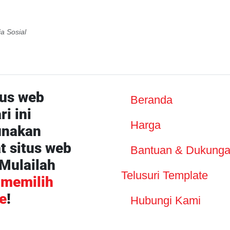
a Sosial
tus web
Beranda
i ini
Harga
nakan
 situs web
Bantuan & Dukung
 Mulailah
Telusuri Template
n
memilih
e
!
Hubungi Kami