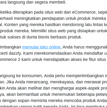
ara langsung dan segera membeli.
ketika diterapkan pada situs web dan eCommerce, seper
berhasil meningkatkan pendapatan untuk produk mereka 
al. Konten yang mereka hasilkan mendorong lalu lintas 
oduk mereka. Memiliki situs web yang disiapkan untuk
uk sukses di dunia bisnis berbasis produk.
rtimbangkan
memulai toko online
, Anda harus menggunak
erti dazzly. Kami merekomendasikan Anda mendaftar unt
ommerce 2 kami untuk mendapatkan akses ke fitur sit
angsung ke konsumen, Anda perlu mempertimbangkan ma
an. Jika Anda merancang, merekayasa, dan merawat pr
gkin Anda akan melihat dan menghargai aspek-aspek pro
ya, akan bermanfaat untuk menemukan beberapa pelan
n dengan sopan meminta mereka mencoba produk Anda s
mberikan umpan balik kepada Anda. Ini bisa membuka 