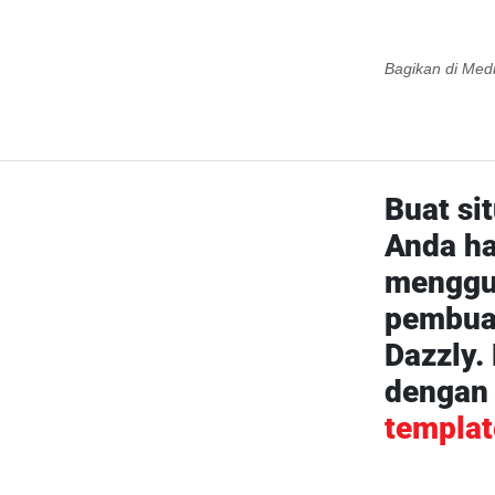
Bagikan di Medi
Buat si
Anda har
menggu
pembuat
Dazzly.
denga
templat