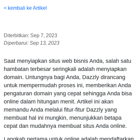
< kembali ke Artikel
Diterbitkan: Sep 7, 2023
Diperbarui: Sep 13, 2023
Saat menyiapkan situs web bisnis Anda, salah satu
hambatan terbesar seringkali adalah menyiapkan
domain. Untungnya bagi Anda, Dazzly dirancang
untuk mempermudah proses ini, memberikan Anda
pengaturan domain yang cepat sehingga Anda bisa
online dalam hitungan menit. Artikel ini akan
memandu Anda melalui fitur-fitur Dazzly yang
membuat hal ini mungkin, menunjukkan betapa
cepat dan mudahnya membuat situs Anda online.
Langkah pertama untuk online adalah mendaftarkan