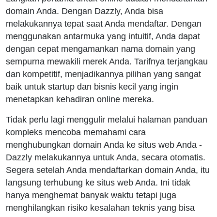
domain Anda. Dengan Dazzly, Anda bisa
melakukannya tepat saat Anda mendaftar. Dengan
menggunakan antarmuka yang intuitif, Anda dapat
dengan cepat mengamankan nama domain yang
sempurna mewakili merek Anda. Tarifnya terjangkau
dan kompetitif, menjadikannya pilihan yang sangat
baik untuk startup dan bisnis kecil yang ingin
menetapkan kehadiran online mereka.
Tidak perlu lagi menggulir melalui halaman panduan
kompleks mencoba memahami cara
menghubungkan domain Anda ke situs web Anda -
Dazzly melakukannya untuk Anda, secara otomatis.
Segera setelah Anda mendaftarkan domain Anda, itu
langsung terhubung ke situs web Anda. Ini tidak
hanya menghemat banyak waktu tetapi juga
menghilangkan risiko kesalahan teknis yang bisa