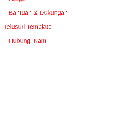
Bantuan & Dukungan
Telusuri Template
Hubungi Kami