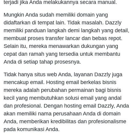
terjadi jika Anda melakukannya secara manual.
Mungkin Anda sudah memiliki domain yang
didaftarkan di tempat lain. Tidak masalah. Dazzly
memiliki panduan langkah demi langkah yang detail,
membuat proses transfer lancar dan bebas repot.
Selain itu, mereka menawarkan dukungan yang
cepat dan ramah yang tersedia untuk membantu
Anda di setiap tahap prosesnya.
Tidak hanya situs web Anda, layanan Dazzly juga
mencakup email. Hosting email berkelas bisnis
mereka adalah perubahan permainan bagi bisnis
kecil yang membutuhkan solusi email yang andal
dan profesional. Dengan hosting email Dazzly, Anda
akan memiliki nama perusahaan Anda di domain
Anda, memberikan kredibilitas dan profesionalisme
pada komunikasi Anda.