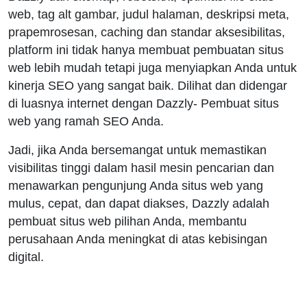
web, tag alt gambar, judul halaman, deskripsi meta,
prapemrosesan, caching dan standar aksesibilitas,
platform ini tidak hanya membuat pembuatan situs
web lebih mudah tetapi juga menyiapkan Anda untuk
kinerja SEO yang sangat baik. Dilihat dan didengar
di luasnya internet dengan Dazzly- Pembuat situs
web yang ramah SEO Anda.
Jadi, jika Anda bersemangat untuk memastikan
visibilitas tinggi dalam hasil mesin pencarian dan
menawarkan pengunjung Anda situs web yang
mulus, cepat, dan dapat diakses, Dazzly adalah
pembuat situs web pilihan Anda, membantu
perusahaan Anda meningkat di atas kebisingan
digital.