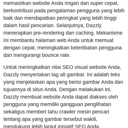
memastikan website Anda ringan dan super cepat,
berkontribusi pada pengalaman pengguna yang lebih
baik dan mendapatkan peringkat yang lebih tinggi
dalam hasil pencarian. Selanjutnya, Dazzly
menerapkan pre-rendering dan caching. Mekanisme
ini membantu halaman web Anda untuk memuat
dengan cepat, meningkatkan keterlibatan pengguna
dan mengurangi bounce rate.
Untuk meningkatkan nilai SEO visual website Anda,
Dazzly menyertakan tag alt gambar. Ini adalah teks
yang menjelaskan apa yang berisi gambar Anda dan
tujuannya di situs Anda. Dengan melakukan ini,
Dazzly membuat website Anda dapat diakses oleh
pengguna yang memiliki gangguan penglihatan
sekaligus memberi tahu crawler mesin pencari
tentang apa yang gambar tersebut wakili,
mendukung lebih lanjut inisiatif SEO Anda.