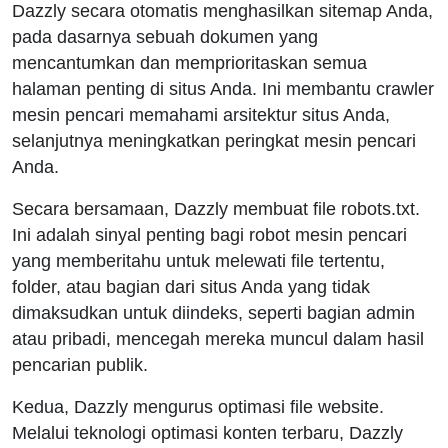
Dazzly secara otomatis menghasilkan sitemap Anda,
pada dasarnya sebuah dokumen yang
mencantumkan dan memprioritaskan semua
halaman penting di situs Anda. Ini membantu crawler
mesin pencari memahami arsitektur situs Anda,
selanjutnya meningkatkan peringkat mesin pencari
Anda.
Secara bersamaan, Dazzly membuat file robots.txt.
Ini adalah sinyal penting bagi robot mesin pencari
yang memberitahu untuk melewati file tertentu,
folder, atau bagian dari situs Anda yang tidak
dimaksudkan untuk diindeks, seperti bagian admin
atau pribadi, mencegah mereka muncul dalam hasil
pencarian publik.
Kedua, Dazzly mengurus optimasi file website.
Melalui teknologi optimasi konten terbaru, Dazzly