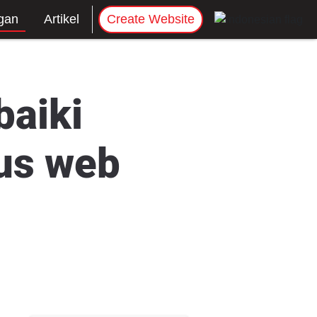
gan
Artikel
Create Website
aiki
tus web