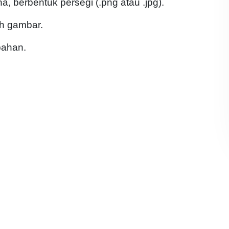
 berbentuk persegi (.png atau .jpg).
lih gambar.
bahan.