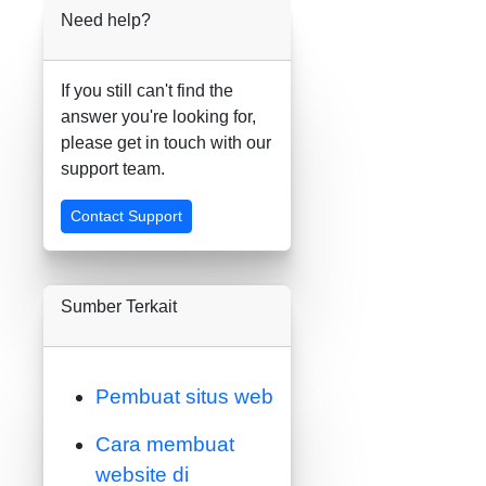
Need help?
If you still can't find the
answer you're looking for,
please get in touch with our
support team.
Contact Support
Sumber Terkait
Pembuat situs web
Cara membuat
website di