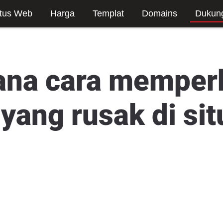
tus Web
Harga
Templat
Domains
Dukun
na cara memperb
yang rusak di si