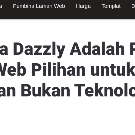
a
Pembina Laman Web
Harga
Templat
D
 Dazzly Adalah
eb Pilihan untu
n Bukan Teknolo