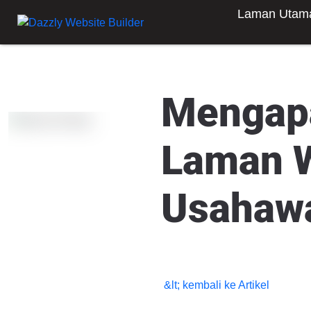
Laman Utam
Mengapa
Laman W
Usahawa
&lt; kembali ke Artikel