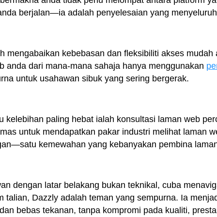
i bermakna anda tidak perlu melompat antara platform y
nda berjalan—ia adalah penyelesaian yang menyeluruh
oleh mengabaikan kebebasan dan fleksibiliti akses mudah
eb anda dari mana-mana sahaja hanya menggunakan
pe
rna untuk usahawan sibuk yang sering bergerak.
tu kelebihan paling hebat ialah konsultasi laman web p
 emas untuk mendapatkan pakar industri melihat laman
gan—satu kemewahan yang kebanyakan pembina laman 
an dengan latar belakang bukan teknikal, cuba menavi
am talian, Dazzly adalah teman yang sempurna. Ia menj
n bebas tekanan, tanpa kompromi pada kualiti, prestas