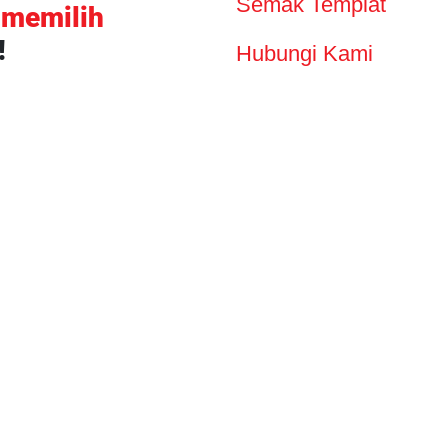
Semak Templat
n
memilih
!
Hubungi Kami