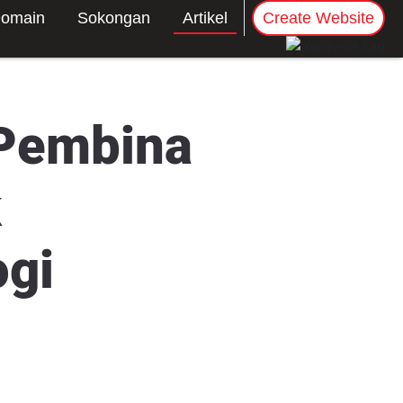
omain
Sokongan
Artikel
Create Website
 Pembina
k
gi