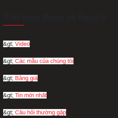
Tìm hiểu thêm về Dazzly
&gt;
Video
&gt;
Các mẫu của chúng tôi
&gt;
Bảng giá
&gt;
Tin mới nhất
&gt;
Câu hỏi thường gặp