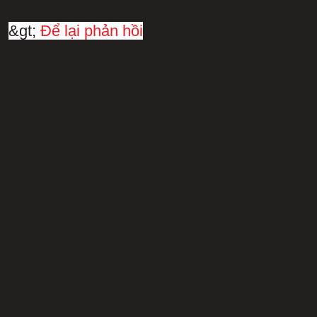
&gt;
Để lại phản hồi