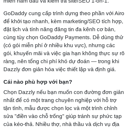
miền năm đầu và kiểm tra site/SEO 1-on-1.
GoDaddy cung cấp trình dựng theo phần với Airo
để khởi tạo nhanh, kèm marketing/SEO tích hợp,
đặt lịch và tính năng đăng tin đa kênh cơ bản,
cùng tùy chọn GoDaddy Payments. Dễ dùng thử
(có gói miễn phí ở nhiều khu vực), nhưng các
gói, khuyến mãi và việc gia hạn không thực sự rõ
ràng, nên tổng chi phí khó dự đoán — trong khi
Dazzly đơn giản hóa việc thiết lập và định giá.
Cái nào phù hợp với bạn?
Chọn Dazzly nếu bạn muốn con đường đơn giản
nhất để có một trang chuyên nghiệp với hỗ trợ
tận tình, mẫu được chọn lọc và một trình chỉnh
sửa "điền vào chỗ trống" giúp tránh sự phức tạp
của kéo‑thả. Nhiều thợ, nhà thầu và dịch vụ địa