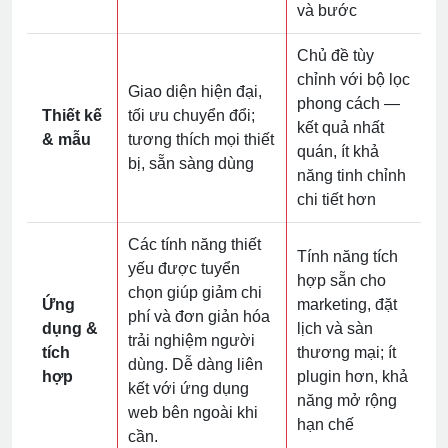
và bước
Chủ đề tùy
chỉnh với bộ lọc
Giao diện hiện đại,
phong cách —
Thiết kế
tối ưu chuyển đổi;
kết quả nhất
& mẫu
tương thích mọi thiết
quán, ít khả
bị, sẵn sàng dùng
năng tinh chỉnh
chi tiết hơn
Các tính năng thiết
Tính năng tích
yếu được tuyển
hợp sẵn cho
chọn giúp giảm chi
Ứng
marketing, đặt
phí và đơn giản hóa
dụng &
lịch và sàn
trải nghiệm người
tích
thương mại; ít
dùng. Dễ dàng liên
hợp
plugin hơn, khả
kết với ứng dụng
năng mở rộng
web bên ngoài khi
hạn chế
cần.