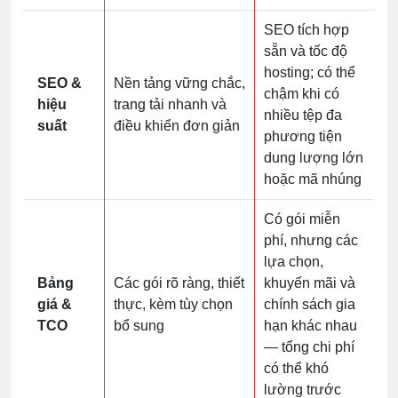
SEO tích hợp
sẵn và tốc độ
hosting; có thể
SEO &
Nền tảng vững chắc,
chậm khi có
hiệu
trang tải nhanh và
nhiều tệp đa
suất
điều khiển đơn giản
phương tiện
dung lượng lớn
hoặc mã nhúng
Có gói miễn
phí, nhưng các
lựa chọn,
Bảng
Các gói rõ ràng, thiết
khuyến mãi và
giá &
thực, kèm tùy chọn
chính sách gia
TCO
bổ sung
hạn khác nhau
— tổng chi phí
có thể khó
lường trước