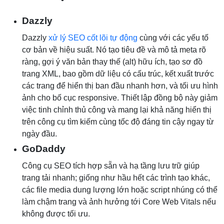
Dazzly
Dazzly
xử lý SEO cốt lõi tự động
cùng với các yếu tố
cơ bản về hiệu suất. Nó tạo tiêu đề và mô tả meta rõ
ràng, gợi ý văn bản thay thế (alt) hữu ích, tạo sơ đồ
trang XML, bao gồm dữ liệu có cấu trúc, kết xuất trước
các trang để hiển thị ban đầu nhanh hơn, và tối ưu hình
ảnh cho bố cục responsive. Thiết lập đồng bộ này giảm
việc tinh chỉnh thủ công và mang lại khả năng hiển thị
trên công cụ tìm kiếm cùng tốc độ đáng tin cậy ngay từ
ngày đầu.
GoDaddy
Công cụ SEO tích hợp sẵn và hạ tầng lưu trữ giúp
trang tải nhanh; giống như hầu hết các trình tạo khác,
các file media dung lượng lớn hoặc script nhúng có thể
làm chậm trang và ảnh hưởng tới Core Web Vitals nếu
không được tối ưu.