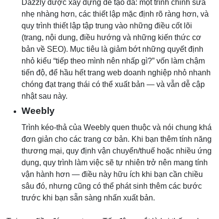
Dazzly được xây dựng để tạo đà: một trình chỉnh sửa
nhẹ nhàng hơn, các thiết lập mặc định rõ ràng hơn, và
quy trình thiết lập tập trung vào những điều cốt lõi
(trang, nội dung, điều hướng và những kiến thức cơ
bản về SEO). Mục tiêu là giảm bớt những quyết định
nhỏ kiểu “tiếp theo mình nên nhấp gì?” vốn làm chậm
tiến độ, để hầu hết trang web doanh nghiệp nhỏ nhanh
chóng đạt trạng thái có thể xuất bản — và vẫn dễ cập
nhật sau này.
Weebly
Trình kéo‑thả của Weebly quen thuộc và nói chung khá
đơn giản cho các trang cơ bản. Khi bạn thêm tính năng
thương mại, quy định vận chuyển/thuế hoặc nhiều ứng
dụng, quy trình làm việc sẽ tự nhiên trở nên mang tính
vận hành hơn — điều này hữu ích khi bạn cần chiều
sâu đó, nhưng cũng có thể phát sinh thêm các bước
trước khi bạn sẵn sàng nhấn xuất bản.