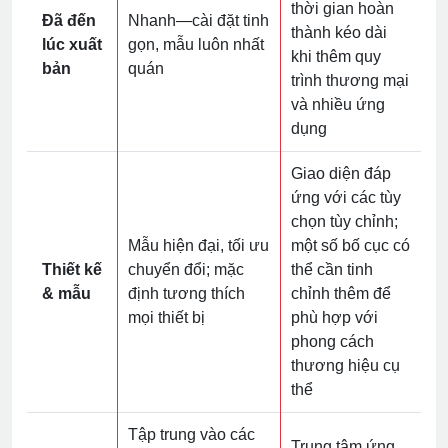
thời gian hoàn
Đã đến
Nhanh—cài đặt tinh
thành kéo dài
lúc xuất
gọn, mẫu luôn nhất
khi thêm quy
bản
quán
trình thương mại
và nhiều ứng
dụng
Giao diện đáp
ứng với các tùy
chọn tùy chỉnh;
Mẫu hiện đại, tối ưu
một số bố cục có
Thiết kế
chuyển đổi; mặc
thể cần tinh
& mẫu
định tương thích
chỉnh thêm để
mọi thiết bị
phù hợp với
phong cách
thương hiệu cụ
thể
Tập trung vào các
Trung tâm ứng