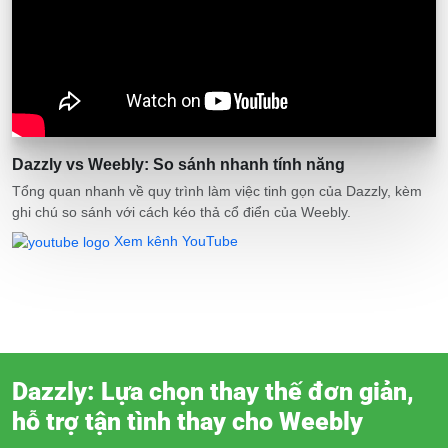
Dazzly vs Weebly: So sánh nhanh tính năng
Tổng quan nhanh về quy trình làm việc tinh gọn của Dazzly, kèm
ghi chú so sánh với cách kéo thả cổ điển của Weebly.
Xem kênh YouTube
Dazzly: Lựa chọn thay thế đơn giản,
hỗ trợ tận tình thay cho Weebly