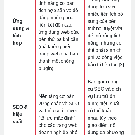
tính năng cơ bản
dụng lớn với
tích hợp sẵn và dễ
nhiều tiện ích bổ
dàng nhúng hoặc
Ứng
sung của bên
liên kết đến các
dụng &
thứ ba; tuyệt vời
ứng dụng web của
tích
để mở rộng tính
bên thứ ba khi cần
hợp
năng, nhưng có
(mà không biến
thể phát sinh chi
trang web của bạn
phí và công việc
thành một chồng
bảo trì liên tục [2]
plugin)
Bao gồm công
cụ SEO và dịch
Nền tảng cơ bản
vụ lưu trữ ổn
vững chắc về SEO
định; hiệu suất
SEO &
và hiệu suất, được
có thể khác
hiệu
"tối ưu mặc định",
nhau tùy theo
suất
cho các trang web
giao diện, nội
doanh nghiệp nhỏ
dung đa phương