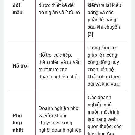
đổi
được thiết kế để
kiểm tra lại kiểu
mẫu
đơn giản và ít rủi ro
dáng và các
phần tử trang
sau khi chuyển
[3]
Trung tâm trợ
Hỗ trợ trực tiếp,
giúp lớn cùng
thân thiện và tư vấn
cộng đồng; tùy
Hỗ trợ
thiết thực cho
chọn liên hệ
doanh nghiệp nhỏ.
khác nhau theo
gói và khu vực
Các doanh
nghiệp nhỏ
Doanh nghiệp nhỏ
muốn một trình
Phù
và vừa không
tạo trang web
hợp
chuyên về công
quen thuộc, các
nhất
nghệ, doanh nghiệp
tùy chọn App