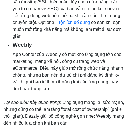
sẵn (hosting/SSL, biểu mẫu, tùy chọn cửa hàng, các
yếu tố cơ bản về SEO), và bạn vẫn có thể kết nối với
các ứng dụng web bên thứ ba khi cần các chức năng
chuyên biệt. Optional
Tiện ích bổ sung
có sẵn khi bạn
muốn mở rộng khả năng mà không làm mất đi sự đơn
giản.
Weebly
App Center của Weebly có một kho ứng dụng lớn cho
marketing, mạng xã hội, công cụ trang web và
eCommerce. Điều này giúp mở rộng chức năng nhanh
chóng, nhưng bạn nên dự trù chi phí đăng ký định kỳ
và chi phí bảo trì thỉnh thoảng khi các ứng dụng thay
đổi hoặc trùng lặp.
Tại sao điều này quan trọng
: Ứng dụng mang lại sức mạnh,
nhưng cũng có thể làm tăng “total cost of ownership” (phí +
thời gian). Dazzly giữ bộ công nghệ gọn nhẹ; Weebly mang
đến nhiều lựa chọn khi bạn cần.