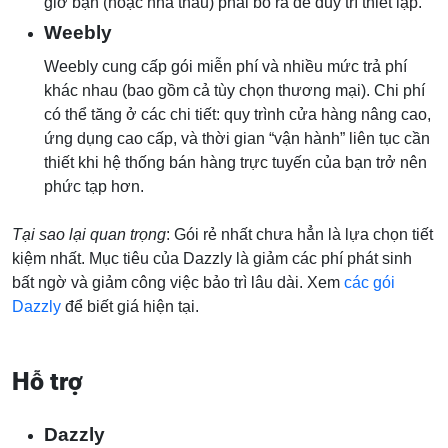
giờ bạn (hoặc nhà thầu) phải bỏ ra để duy trì thiết lập.
Weebly
Weebly cung cấp gói miễn phí và nhiều mức trả phí
khác nhau (bao gồm cả tùy chọn thương mại). Chi phí
có thể tăng ở các chi tiết: quy trình cửa hàng nâng cao,
ứng dụng cao cấp, và thời gian “vận hành” liên tục cần
thiết khi hệ thống bán hàng trực tuyến của bạn trở nên
phức tạp hơn.
Tại sao lại quan trọng
: Gói rẻ nhất chưa hẳn là lựa chọn tiết
kiệm nhất. Mục tiêu của Dazzly là giảm các phí phát sinh
bất ngờ và giảm công việc bảo trì lâu dài. Xem
các gói
Dazzly
để biết giá hiện tại.
Hỗ trợ
Dazzly