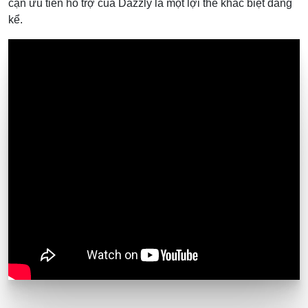
cận ưu tiên hỗ trợ của Dazzly là một lợi thế khác biệt đáng
kể.