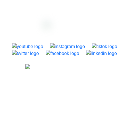
support@dazzly.co
1250 Dominion Road, Auckland, New Zealand
Giới thiệu về dazzly
Trang chủ
Giới thiệu
Mẫu