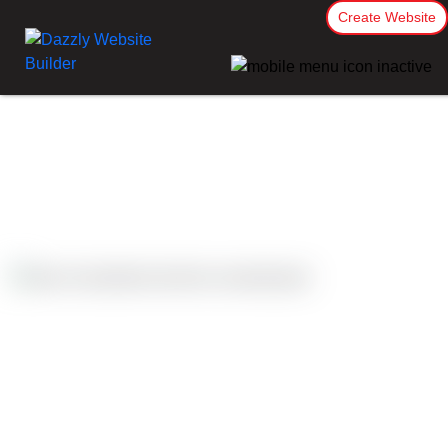
Create Website
Các nghiên cứu
điển hình
Auckland