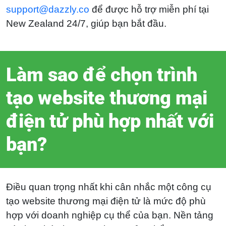
support@dazzly.co
để được hỗ trợ miễn phí tại
New Zealand 24/7, giúp bạn bắt đầu.
Làm sao để chọn trình
“Phản hồi tuyệt
vời, dễ quản lý và
tạo website thương mại
rất hữu ích cho
điện tử phù hợp nhất với
những người như
bạn?
tôi vừa bắt đầu
trong lĩnh vực kinh
Điều quan trọng nhất khi cân nhắc một công cụ
doanh. Mình rất
tạo website thương mại điện tử là mức độ phù
khuyên dùng các
hợp với doanh nghiệp cụ thể của bạn. Nền tảng