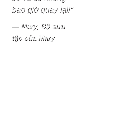
bao giờ quay lại!”
—
Mary, Bộ sưu
tập của Mary