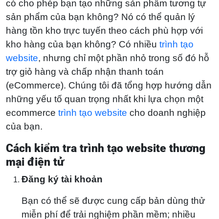
có cho phép bạn tạo những sản phẩm tương tự
website của
sản phẩm của bạn không? Nó có thể quản lý
Dazzly.”
hàng tồn kho trực tuyến theo cách phù hợp với
kho hàng của bạn không? Có nhiều
trình tạo
—
Shafrana, Pretty
website
, nhưng chỉ một phần nhỏ trong số đó hỗ
trợ giỏ hàng và chấp nhận thanh toán
Little Cupcakes
(eCommerce). Chúng tôi đã tổng hợp hướng dẫn
những yếu tố quan trọng nhất khi lựa chọn một
ecommerce
trình tạo website
cho doanh nghiệp
của bạn.
Cách kiểm tra trình tạo website thương
mại điện tử
Đăng ký tài khoản
Bạn có thể sẽ được cung cấp bản dùng thử
miễn phí để trải nghiệm phần mềm; nhiều