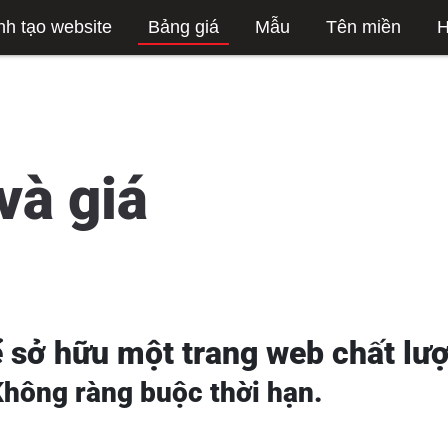
nh tạo website
Bảng giá
Mẫu
Tên miền
H
và giá
ể sở hữu một trang web chất lư
Không ràng buộc thời hạn.