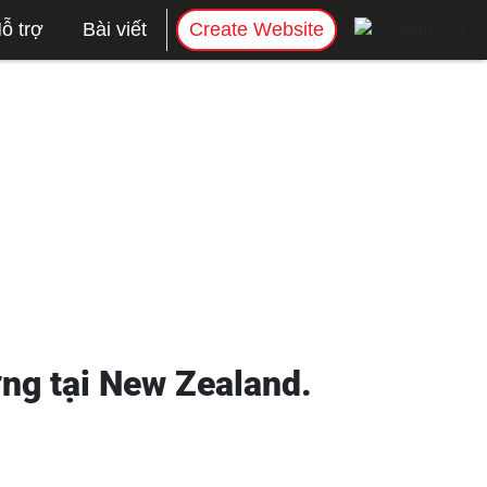
ỗ trợ
Bài viết
Create Website
ợng tại New Zealand.