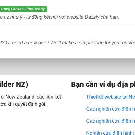
trong Growth - Pay Yearly
o.nz như ý - tự động kết nối với website Dazzly của bạn.
et? Or need a new one? We'll make a simple logo for your busine
ilder NZ)
Bạn cần ví dụ địa 
 ở New Zealand, các liên kết
Thiết kế website tại 
c khi quyết định gói.
Các nghiên cứu điển hì
Các nghiên cứu điển hì
Nghiên cứu điển hình: 