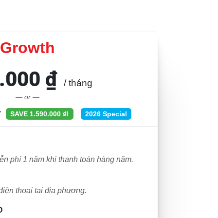
Growth
.000 ₫
/ tháng
— or —
ar
SAVE 1.590.000 ₫!
2026 Special
ễn phí 1 năm khi thanh toán hàng năm.
điện thoại tại địa phương.
O