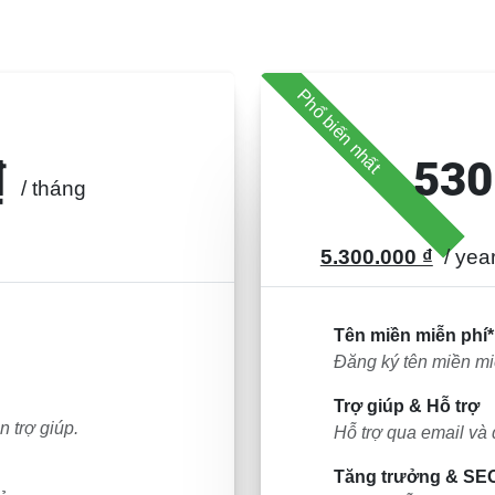
Phổ biến nhất
n
₫
530
/ tháng
5.300.000 ₫
/ ye
Tên miền miễn phí*
Đăng ký tên miền mi
Trợ giúp & Hỗ trợ
 trợ giúp.
Hỗ trợ qua email và 
Tăng trưởng & SE