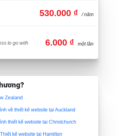
530.000 ₫
/ năm
6.000 ₫
ss to go with
một lần
phương?
New Zealand
nh về thiết kế website tại Auckland
nh thiết kế website tại Christchurch
Thiết kế website tại Hamilton