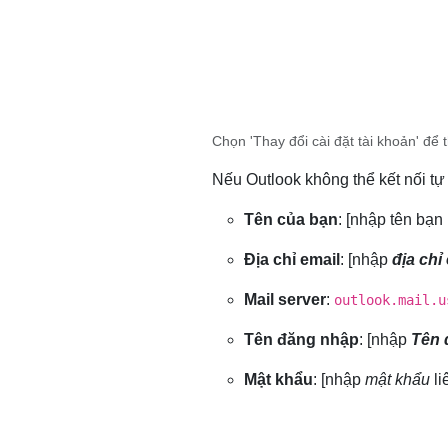
Chọn 'Thay đổi cài đặt tài khoản' để t
Nếu Outlook không thể kết nối tự
Tên của bạn
: [nhập tên bạ
Địa chỉ email
: [nhập
địa chỉ
Mail server
:
outlook.mail.u
Tên đăng nhập
: [nhập
Tên 
Mật khẩu
: [nhập
mật khẩu
li