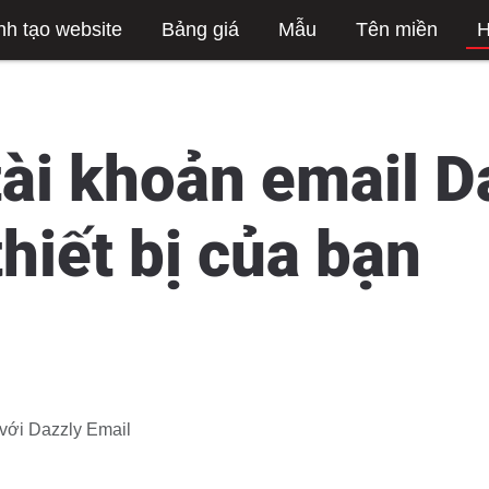
nh tạo website
Bảng giá
Mẫu
Tên miền
H
tài khoản email D
thiết bị của bạn
 với Dazzly Email