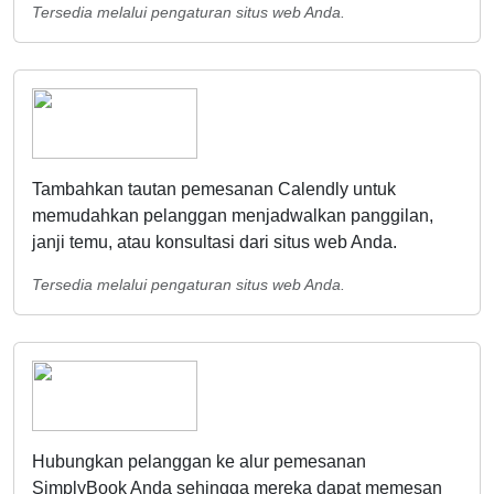
Tersedia melalui pengaturan situs web Anda.
Tambahkan tautan pemesanan Calendly untuk
memudahkan pelanggan menjadwalkan panggilan,
janji temu, atau konsultasi dari situs web Anda.
Tersedia melalui pengaturan situs web Anda.
Hubungkan pelanggan ke alur pemesanan
SimplyBook Anda sehingga mereka dapat memesan