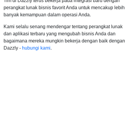
Tim di Dazzly terus bekerja pada integrasi baru dengan
perangkat lunak bisnis favorit Anda untuk mencakup lebih
banyak kemampuan dalam operasi Anda.
Kami selalu senang mendengar tentang perangkat lunak
dan aplikasi terbaru yang mengubah bisnis Anda dan
bagaimana mereka mungkin bekerja dengan baik dengan
Dazzly -
hubungi kami
.